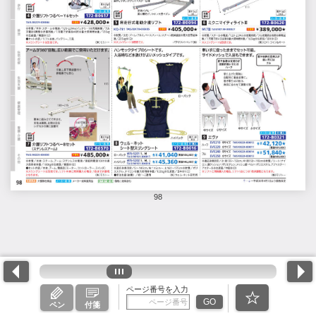
98
ページ番号を入力
GO
ペン
付箋