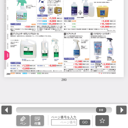
280
ページ番号を入力
GO
ペン
付箋