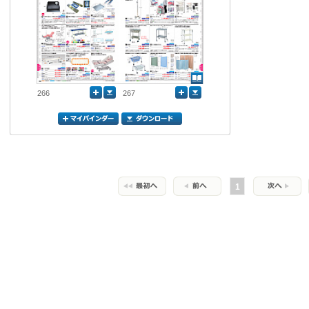
266
267
1