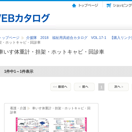
トップページ
介援隊 2018 福祉用具総合カタログ VOL.17-1 【購入リン
架・ホットキャビ・回診車
車いす体重計・担架・ホットキャビ・回診車
1件中1～1件表示
1
看護・介護
車いす体重計・担架・ホットキャビ・回
診車