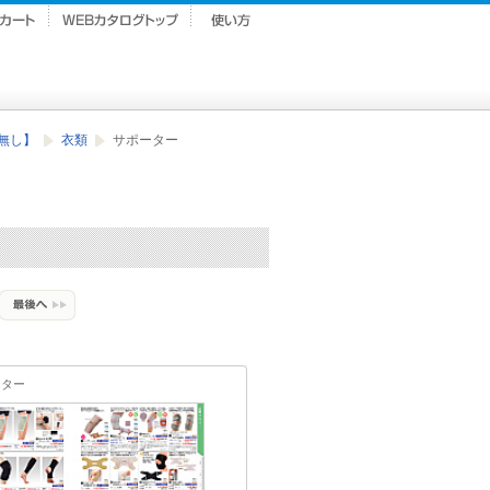
ク無し】
衣類
サポーター
ーター