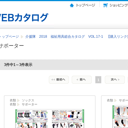
トップページ
介援隊 2018 福祉用具総合カタログ VOL.17-1 【購入リン
サポーター
3件中1～3件表示
1
衣類
ソックス
衣類
サポ
衣類
サポーター