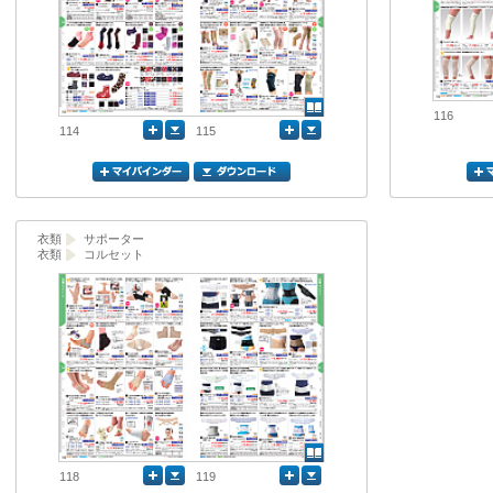
116
114
115
衣類
サポーター
衣類
コルセット
118
119