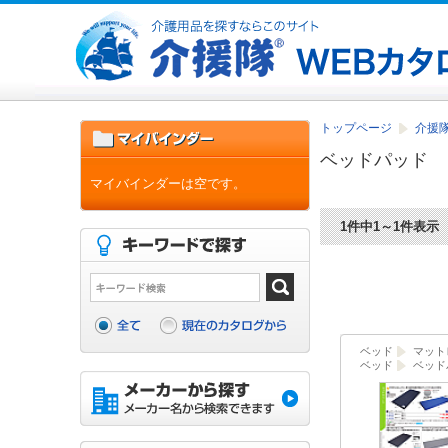
トップページ
介援隊
ベッドパッド
マイバインダーは空です。
1件中1～1件表示
ベッド
マット
ベッド
ベッド