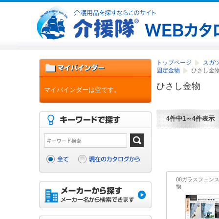
トップページ
スガツ
固定金物
ひさし金
ひさし金物
マイバインダーは空です。
4件中1～4件表示
08ガラスフェン
物