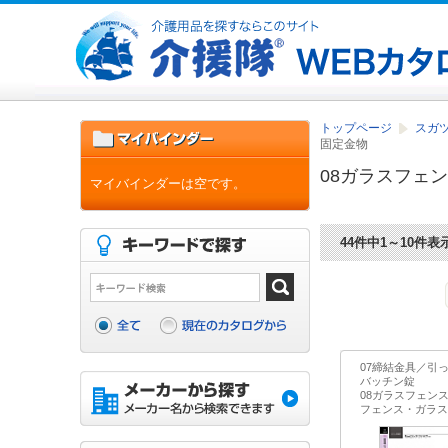
トップページ
スガツ
固定金物
08ガラスフェ
マイバインダーは空です。
44件中1～10件表
07締結金具／引
バッチン錠
08ガラスフェン
フェンス・ガラス