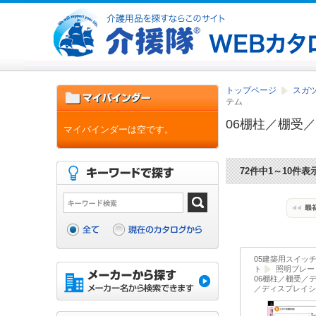
トップページ
スガツ
テム
06棚柱／棚受
マイバインダーは空です。
72件中1～10件表
05建築用スイッ
ト
照明プレー
06棚柱／棚受／
／ディスプレイシ