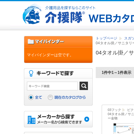
トップページ
スガツ
04タオル掛／サニタリ
04タオル掛／
マイバインダーは空です。
1件中1～1件表示
03フック
ピク
04タオル掛／サ
ー金物