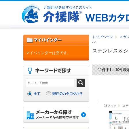
トップページ
スガツ
ル
ステンレス＆シ
マイバインダーは空です。
11件中1～10件表
03フック
ステ