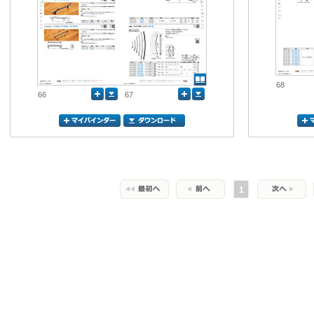
68
66
67
1