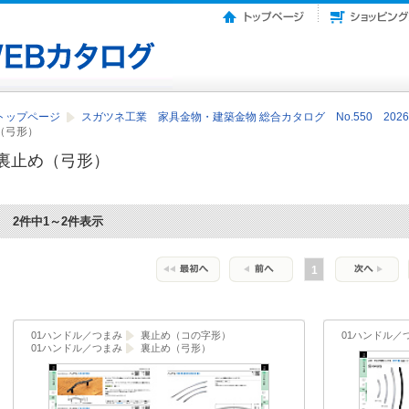
トップページ
スガツネ工業 家具金物・建築金物 総合カタログ No.550 2026-
（弓形）
裏止め（弓形）
2件中1～2件表示
1
01ハンドル／つまみ
裏止め（コの字形）
01ハンドル／
01ハンドル／つまみ
裏止め（弓形）