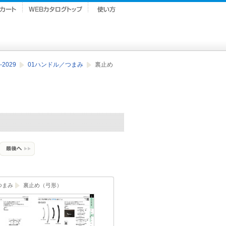
2029
01ハンドル／つまみ
裏止め
つまみ
裏止め（弓形）