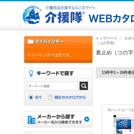
トップページ
スガツ
（コの字形）
裏止め（コの字
マイバインダーは空です。
13件中1～10件表
01ハンドル／つ