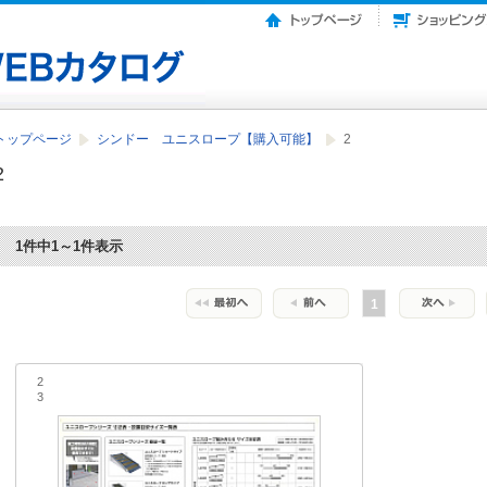
トップページ
シンドー ユニスロープ【購入可能】
2
2
1件中1～1件表示
1
2
3