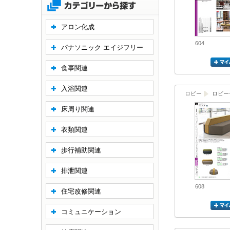
アロン化成
604
パナソニック エイジフリー
食事関連
入浴関連
ロビー
ロビー
床周り関連
衣類関連
歩行補助関連
排泄関連
608
住宅改修関連
コミュニケーション