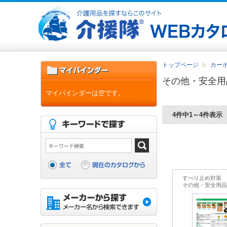
トップページ
カー
その他・安全用
マイバインダーは空です。
4件中1～4件表示
すべり止め対策
その他・安全用品