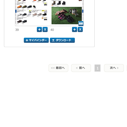
39
40
1