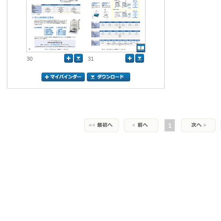
30
31
1