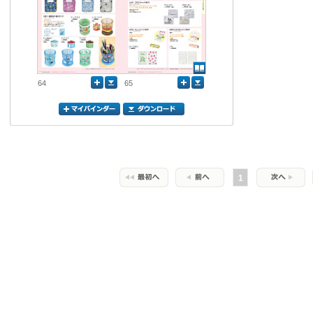
64
65
1