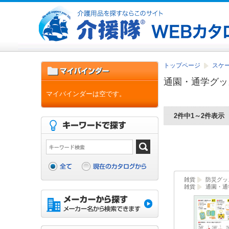
トップページ
スケ
通園・通学グッ
マイバインダーは空です。
2件中1～2件表示
雑貨
防災グッ
雑貨
通園・通