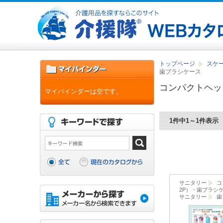
トップページ
スケ
歯ブラシケース
コンパクトヘッ
マイバインダーは空です。
1件中1～1件表示
サニタリー
コ
2P）・歯ブラシ
サニタリー
歯