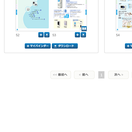
52
53
54
1