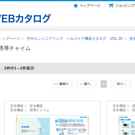
トップページ
竹中エンジニアリング ヘルスケア機器カタログ VOL.26
安
誘導チャイム
2件中1～2件表示
1
安全機器
安全機器
安全機器
安全機器
誘導チャイム
安全機器