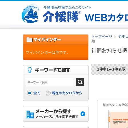
トップページ
竹中
類
徘徊お知らせ機
マイバインダーは空です。
1件中1～1件表示
徘徊お知らせ機器