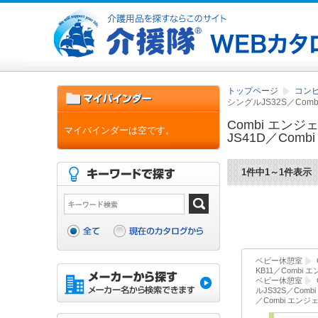
トップページ
コン
シングルJS32S／Com
Combi エン
マイバインダーは空です。
JS41D／Com
1件中1～1件表示
ベビー休憩室
KB11／Combi
ベビー休憩室
ルJS32S／Com
／Combi エン