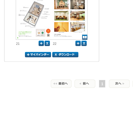
21
22
1