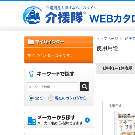
トップページ
尚美堂
使用用途
マイバインダーは空です。
1件中1～1件表示
使用用途