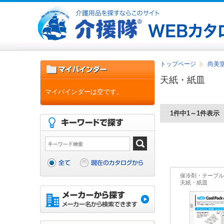
トップページ
尚美堂
天紙・紙皿
マイバインダーは空です。
1件中1～1件表示
保冷剤・テーブル
天紙・紙皿