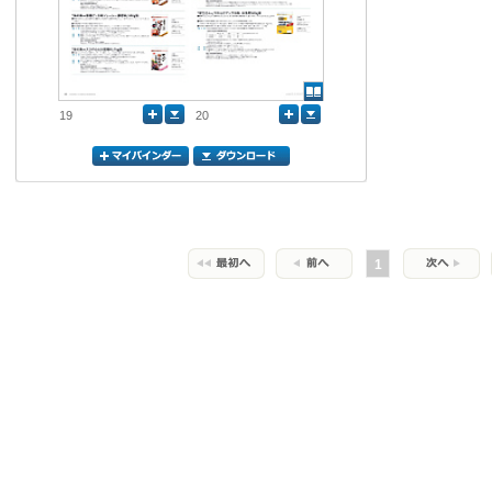
19
20
1