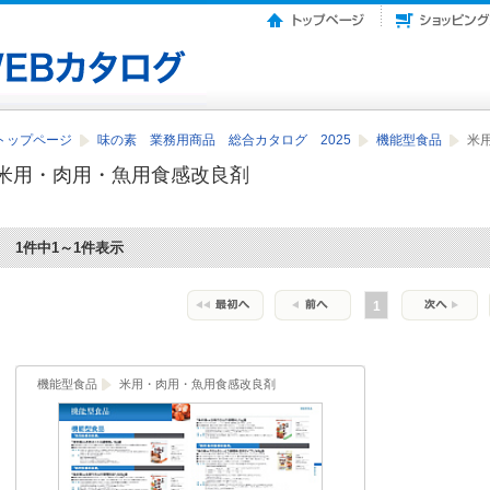
トップページ
味の素 業務用商品 総合カタログ 2025
機能型食品
米
米用・肉用・魚用食感改良剤
1件中1～1件表示
1
機能型食品
米用・肉用・魚用食感改良剤