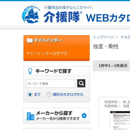
トップページ
ナカ工
強度・剛性
マイバインダーは空です。
1件中1～1件表示
性能情報
BL
性能情報
強度