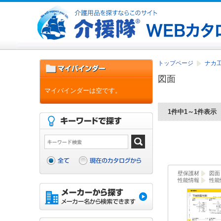
トップページ
ナカ工
図面
マイバインダーは空です。
1件中1～1件表示
壁保護材
図面
性能情報
性能