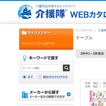
トップページ
介援隊
テーブル
マイバインダーは空です。
2件中1～2件表示
医療・施設
施
医療・施設
テ