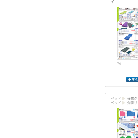
イ
74
ベッド
移乗グ
ベッド
介護リ