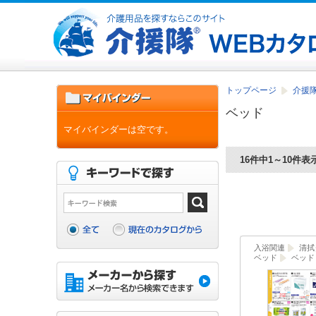
トップページ
介援隊
ベッド
マイバインダーは空です。
16件中1～10件表
入浴関連
清拭
ベッド
ベッド