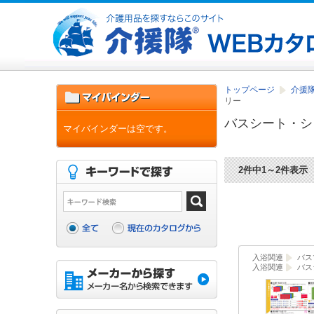
トップページ
介援隊
リー
バスシート・シ
マイバインダーは空です。
2件中1～2件表示
入浴関連
バス
入浴関連
バス