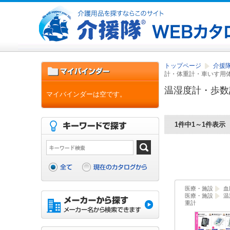
トップページ
介援隊
計・体重計・車いす用
温湿度計・歩数
マイバインダーは空です。
1件中1～1件表示
医療・施設
血
医療・施設
温
重計