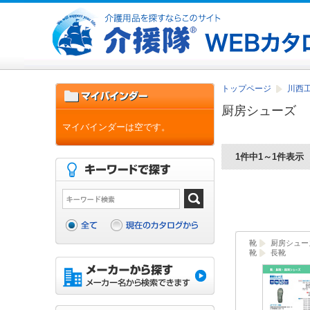
トップページ
川西工
厨房シューズ
マイバインダーは空です。
1件中1～1件表示
靴
厨房シュー
靴
長靴