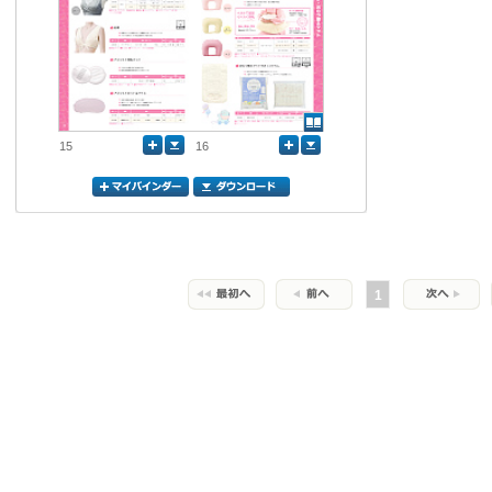
15
16
1