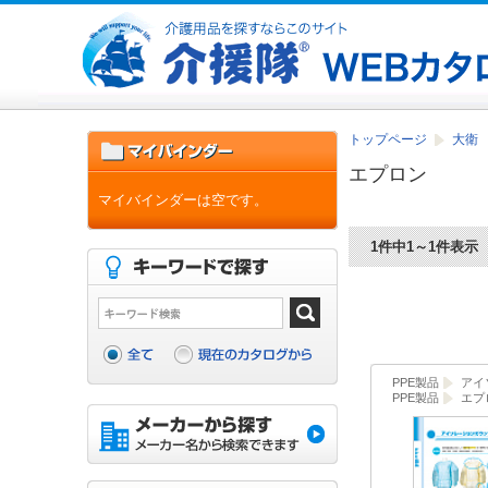
トップページ
大衛
エプロン
マイバインダーは空です。
1件中1～1件表示
PPE製品
アイ
PPE製品
エプ