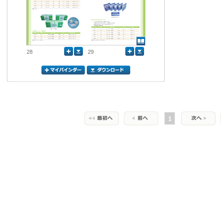
28
29
1