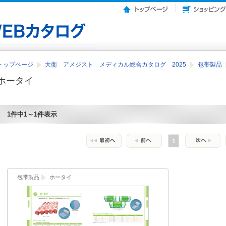
トップページ
大衛 アメジスト メディカル総合カタログ 2025
包帯製品
ホータイ
1件中1～1件表示
1
包帯製品
ホータイ