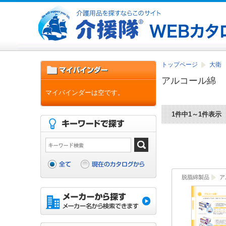
トップページ
大衛
アルコール綿
マイバインダーは空です。
1件中1～1件表示
脱脂綿製品
ア