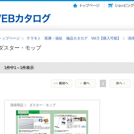
トップページ
テラモト 医療・福祉 備品カタログ Vol.5【購入可能】
清
ダスター・モップ
1件中1～1件表示
1
清掃用品
ダスター・モップ