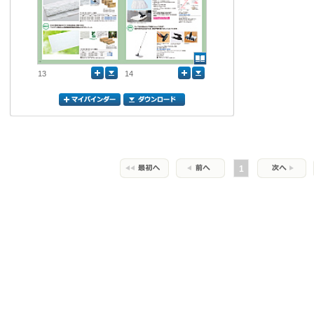
13
14
1