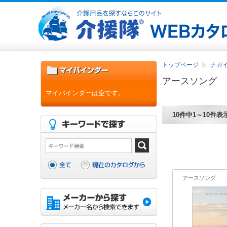
トップページ
ナガ
アースソング
マイバインダーは空です。
10件中1～10件表
アースソング