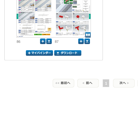
86
87
1