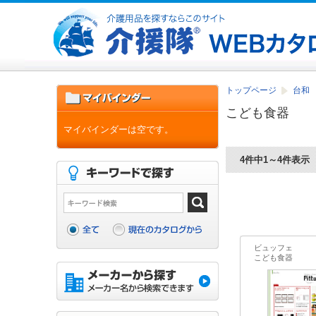
トップページ
台和 
こども食器
マイバインダーは空です。
4件中1～4件表示
ビュッフェ
こども食器