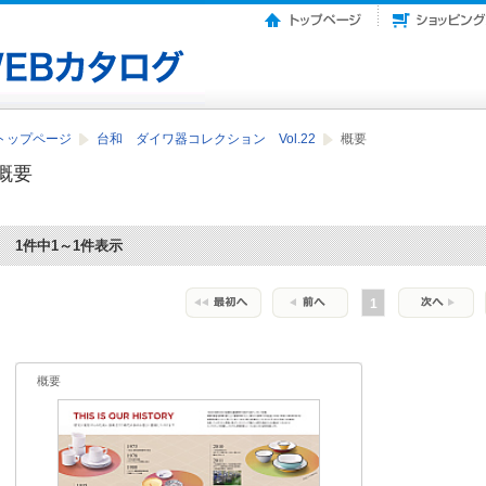
トップページ
台和 ダイワ器コレクション Vol.22
概要
概要
1件中1～1件表示
1
概要