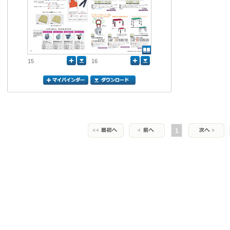
15
16
1