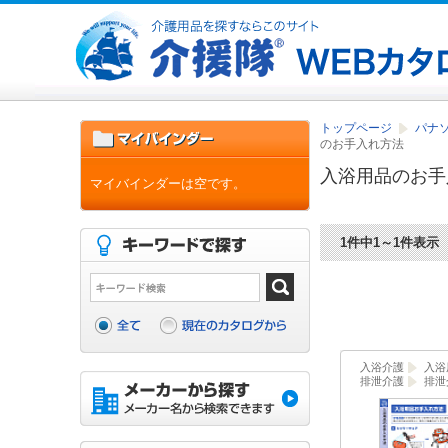
トップページ
パナソ
のお手入れ方法
入浴用品のお手
マイバインダーは空です。
1件中1～1件表示
入浴介護
入浴
排泄介護
排泄