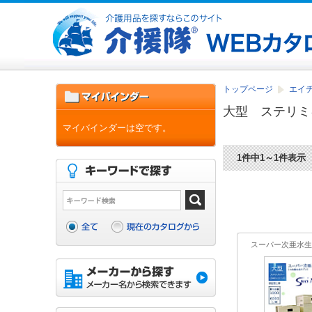
トップページ
エイ
大型 ステリミ
マイバインダーは空です。
1件中1～1件表示
スーパー次亜水生