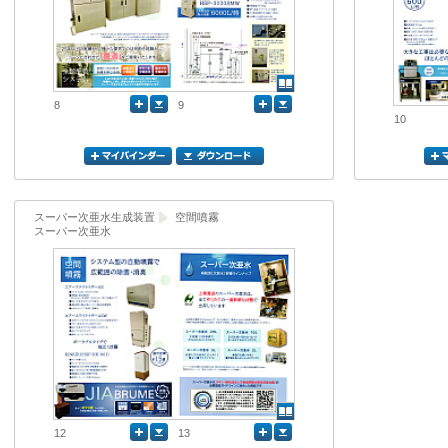
8
9
10
スーパー次亜水生成装置
空間噴霧
スーパー次亜水
12
13