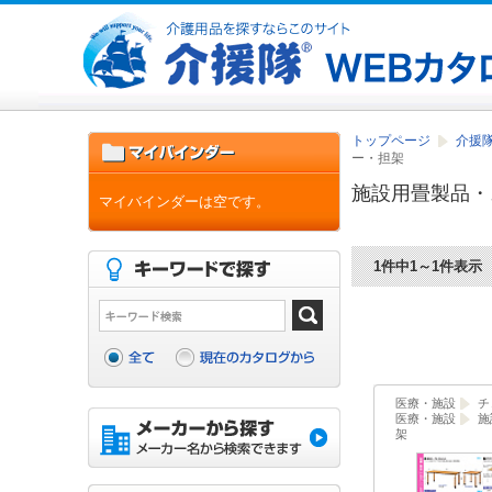
トップページ
介援隊
ー・担架
施設用畳製品・
マイバインダーは空です。
1件中1～1件表示
医療・施設
チ
医療・施設
施
架