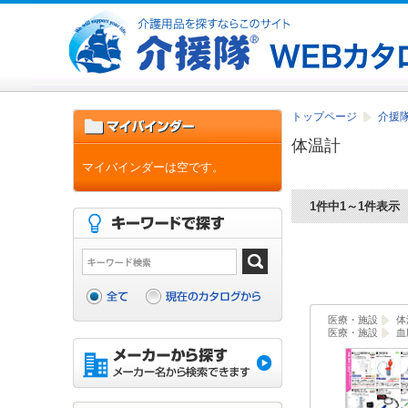
トップページ
介援隊
体温計
マイバインダーは空です。
1件中1～1件表示
医療・施設
体
医療・施設
血