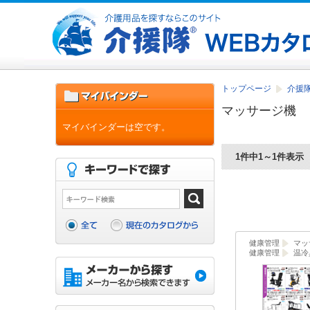
トップページ
介援隊
マッサージ機
マイバインダーは空です。
1件中1～1件表示
健康管理
マッ
健康管理
温冷